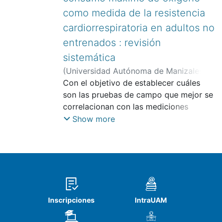
como medida de la resistencia
cardiorrespiratoria en adultos no
entrenados : revisión
sistemática
(
Universidad Autónoma de Manizales
,
2011
Con el objetivo de establecer cuáles
)
García García, Angélica María
;
Ramos Bermúdez, Santiago
son las pruebas de campo que mejor se
;
Aguirre
Ospina, Óscar David
correlacionan con las mediciones
directas (en laboratorio) para la
Show more
predicción del VO2max, en adultos
sanos, de ambos sexos, no entrenados,
fue revisada la literatura científica
publicada entre 1943 y 2010, en las
bases de datos PubMed, Bireme
(Biblioteca Virtual de Salud), Biblioteca
Inscripciones
IntraUAM
Cochrane, ProQuest, ScienceDirect,
Ovid, Hinari, Ebsco y Embase; así como