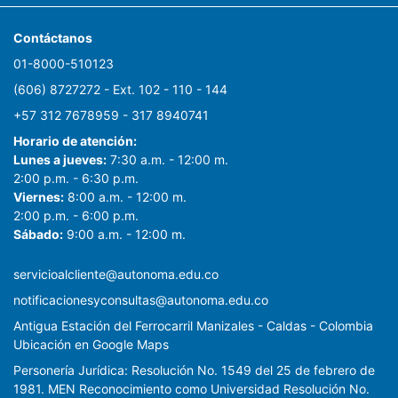
Rockport fitness walking test, Harvard
step test, Leger test, Brouha, aptitud
Contáctanos
física, evaluación de la condición,
01-8000-510123
resistencia, prueba aeróbica, 2 VO2max,
(606) 8727272 - Ext. 102 - 110 - 144
consumo máximo de oxígeno, Rockport
+57 312 7678959 - 317 8940741
test de aptitud física caminando,
prueba de escalón de Harvard, prueba
Horario de atención:
Lunes a jueves:
7:30 a.m. - 12:00 m.
de Léger, aptidão física, avaliação
2:00 p.m. - 6:30 p.m.
física, resistencia, aeróbica teste,
Viernes:
8:00 a.m. - 12:00 m.
VO2max, Rockport teste de aptidão
2:00 p.m. - 6:00 p.m.
andando, Harvard teste passo. En la
Sábado:
9:00 a.m. - 12:00 m.
primera fase de la búsqueda se
encontraron 954 artículos, de los cuales
servicioalcliente@autonoma.edu.co
fueron eliminados 720 a partir del
notificacionesyconsultas@autonoma.edu.co
análisis de títulos; posteriormente
Antigua Estación del Ferrocarril Manizales - Caldas - Colombia
fueron leídos los resúmenes por los tres
Ubicación en Google Maps
evaluadores independientemente y en
Personería Jurídica: Resolución No. 1549 del 25 de febrero de
los casos de desacuerdo discutió para
1981. MEN Reconocimiento como Universidad Resolución No.
decidir su inclusión, en algunos casos