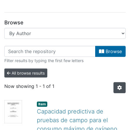
Browse
Browsing Facultad de Salud by Aut
Browse
Filter results by typing the first few letters
All browse results
Now showing
1 - 1 of 1
Item
Capacidad predictiva de
pruebas de campo para el
consumo máximo de oxígeno