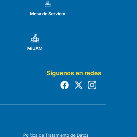
 a procesos de
Mesa de Servicio
S) se encontró relación
or socioeconómico y factor
. Por último, se evidenció
dad global y sus dos
os los componentes de la CVRS
MiUAM
tró una relación significativa
las otras relaciones como
mente significativas sólo
Síguenos en redes
 que a mejor calidad de vida
 la calidad de vida como la
Política de Tratamiento de Datos