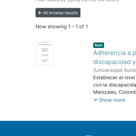
All browse results
Now showing
1 - 1 of 1
Item
Adherencia a p
discapacidad y
(
Universidad Autó
Serna Salazar, Ang
Establecer el nive
con la discapacida
Manizales, Colombi
39 personas mayor
Show more
meses de evolución
siguientes instru
adherencia a proc
relacionada con la
estadísticamente s