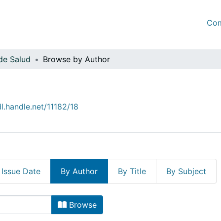
Com
de Salud
Browse by Author
dl.handle.net/11182/18
 Issue Date
By Author
By Title
By Subject
e Salud by Author "Alarcón 
Browse