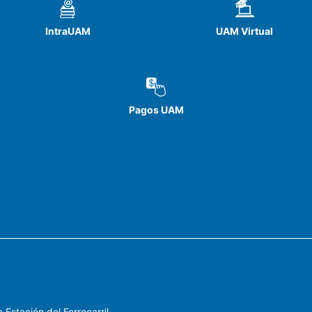
d de la variable adherencia. Para las variables adherencia
IntraUAM
UAM Virtual
n funcional y calidad de vida relacionada con la salud (CVR
estadísticamente significativa entre los componentes fact
a adherencia con la CVRS general y su componente ambiente
camente significativa de carácter inverso entre la discapaci
vidades y participación, y factores ambientales) con tod
Pagos UAM
nes: Los hallazgos generales evidenciaron que sólo se encon
apacidad global con todos sus componentes, mientras que 
 adherencia-discapacidad mostraron relaciones estadística
los componentes de las mismas. Todo esto permite concluir
ocesos de adherencia y que a mayor discapacidad es menor
esos terapéuticos.
 Estación del Ferrocarril