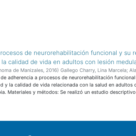
rocesos de neurorehabilitación funcional y su r
 la calidad de vida en adultos con lesión medu
noma de Manizales
,
2016
)
Gallego Charry, Lina Marcela
;
Al
élica María
l de adherencia a procesos de neurorehabilitación funcional
;
Henao Lema, Claudia Patricia
;
Pérez Parra, Jul
d y la calidad de vida relacionada con la salud en adultos
a. Materiales y métodos: Se realizó un estudio descriptivo
es de 18 años de la ciudad de Manizales, que tuvieran les
. Este estudio se llevó a cabo durante el segundo semestr
mentos de evaluación: SCI-DAS para evaluar la discapacida
esos de neurorehabilitación funcional y WHOQOL-BREF para 
 salud de la población con lesión medular. Resultados: Se ha
ignificativa entre la discapacidad global y el factor socio