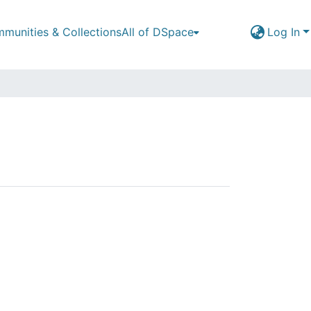
munities & Collections
All of DSpace
Log In
Hernández, Laura Yiceth"