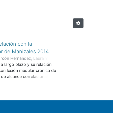
elación con la
lar de Manizales 2014
arcón Hernández, Laura Yiceth
;
 a largo plazo y su relación
io Ernesto
 con lesión medular crónica de
 de alcance correlacional con
ión medular de más de seis
e de 2014. Se aplicaron los
d, SMAN para determinar la
establecer la calidad de vida
lló relación directa
económico y entre la misma y el