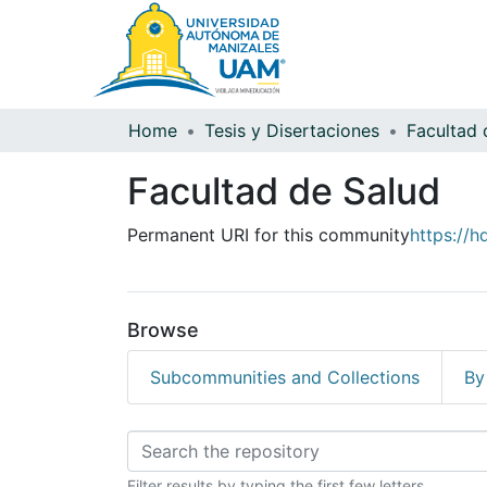
Home
Tesis y Disertaciones
Facultad 
Facultad de Salud
Permanent URI for this community
https://h
Browse
Subcommunities and Collections
By
Browsing Facultad d
Filter results by typing the first few letters