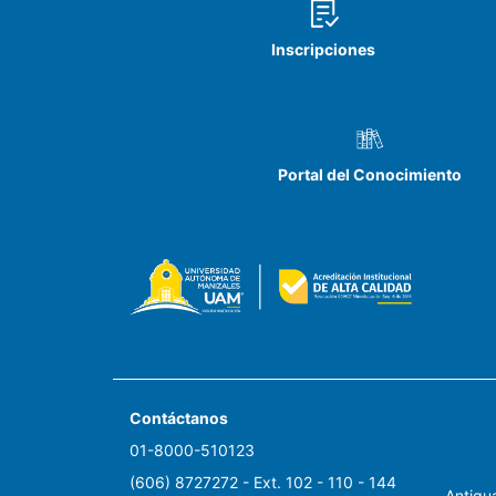
factor discapacida
Inscripciones
neurorehabilitació
también directa y 
discapacidad de l
relación estadísti
componentes (acti
Portal del Conocimiento
general. Conclusio
entre CVRS y disc
CVRS-adherencia y
entre algunos de 
se mejoran los pr
adherencia a proc
Contáctanos
01-8000-510123
(606) 8727272 - Ext. 102 - 110 - 144
Antigua