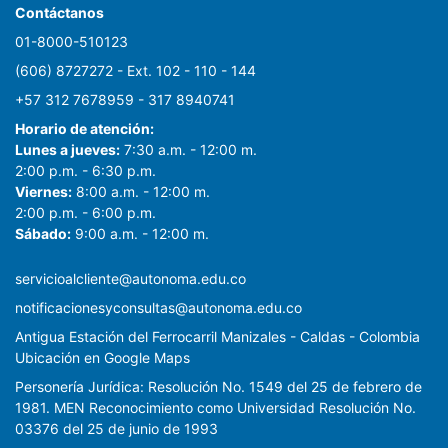
y el 36 % en la movilidad. El grado de
Contáctanos
discapacidad es del 44% moderado. La
01-8000-510123
participación en la sociedad se observa
(606) 8727272 - Ext. 102 - 110 - 144
con 46.3% moderado, la participación,
+57 312 7678959 - 317 8940741
comparado con el masculino (71,2% y
66,8% respectivamente). Se encontró
Horario de atención:
Lunes a jueves:
7:30 a.m. - 12:00 m.
asociación entre los determinantes
2:00 p.m. - 6:30 p.m.
sociales estructurales e intermedios con
Viernes:
8:00 a.m. - 12:00 m.
el grado de discapacidad, entre ellos:
2:00 p.m. - 6:00 p.m.
sexo, nivel de ingresos, no reciben
Sábado:
9:00 a.m. - 12:00 m.
pensión por discapacidad, ni
rehabilitación. Conclusiones: los
servicioalcliente@autonoma.edu.co
Determinantes Sociales de la Salud de
notificacionesyconsultas@autonoma.edu.co
este estudio fue el sexo masculino en
Antigua Estación del Ferrocarril Manizales - Caldas - Colombia
un 56%, la edad promedio entre 45 y
Ubicación en Google Maps
65 años con un 41%. El 36.1% nunca se
Personería Jurídica: Resolución No. 1549 del 25 de febrero de
han casado, el estrato 2 con un 81%,
1981. MEN Reconocimiento como Universidad Resolución No.
pero el nivel educativo fue básica
03376 del 25 de junio de 1993
secundaria completa con un 21.3%, la