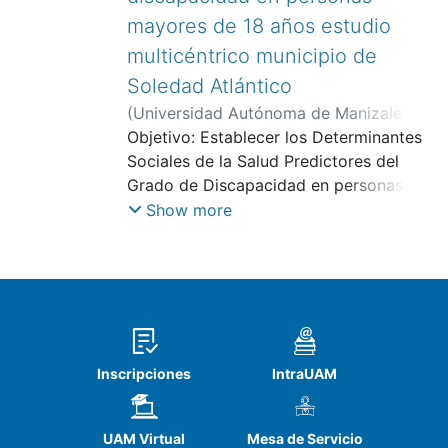
mayores de 18 años estudio
multicéntrico municipio de
Soledad Atlántico
(
Universidad Autónoma de Manizales
,
2018
Objetivo: Establecer los Determinantes
)
Albor Albor, Gizzelle Lorena
;
González Chávez, Gloria Esther
Sociales de la Salud Predictores del
;
Noriega Hernández, Astrid Dolores
Grado de Discapacidad en personas
;
Vidarte Claros, José Armando
mayores de 18 años del municipio de
;
Vélez
Show more
Álvarez, Consuelo
Soledad Atlántico. Metodología: Estudio
descriptivo cuantitativo correlacional,
se utiliza el modelo de Regresión
logística Ordinal, se incluyeron para el
análisis 216 personas registradas en la
base de datos del DANE; la información
Inscripciones
IntraUAM
se procesó en SPSS 24: determinantes
estructurales, género, edad, nivel
educativo, raza, zona de residencia,
UAM Virtual
Mesa de Servicio