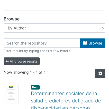
Browse
Browsing Facultad de Salud by Auth
Browse
Filter results by typing the first few letters
All browse results
Now showing
1 - 1 of 1
Item
Determinantes sociales de la
salud predictores del grado de
discapacidad en personas