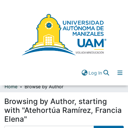
(current)
Log In
Home
Browse by Author
Communities & Collections
All of DSpace
Browsing by Author, starting
(current)
Log In
with "Atehortúa Ramírez, Francia
Elena"