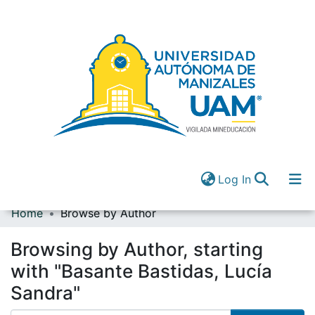
(current)
Log In
Home
Browse by Author
Communities & Collections
All of DSpace
Browsing by Author, starting
(current)
Log In
with "Basante Bastidas, Lucía
Sandra"