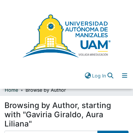
(current)
Log In
Home
Browse by Author
Communities & Collections
All of DSpace
Browsing by Author, starting
(current)
Log In
with "Gaviria Giraldo, Aura
Liliana"