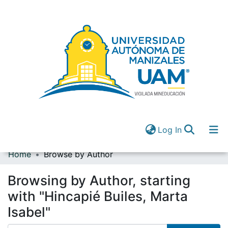
(current)
Log In
Home
Browse by Author
Communities & Collections
All of DSpace
Browsing by Author, starting
(current)
Log In
with "Hincapié Builes, Marta
Isabel"