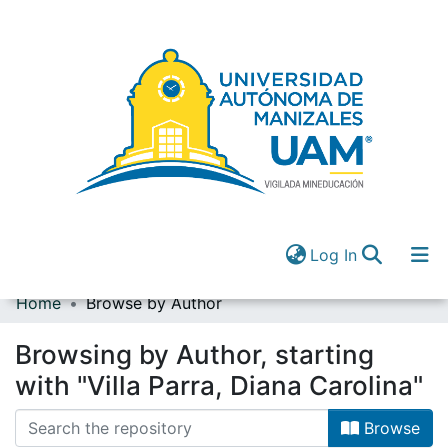
(current)
Log In
Home
Browse by Author
Communities & Collections
All of DSpace
Browsing by Author, starting
(current)
Log In
with "Villa Parra, Diana Carolina"
Browse