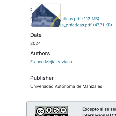
No
Files
Thumbnail
Consultoría_prácticas.pdf
(1.12 MB)
Available
Auto_Consultoría_prácticas.pdf
(47.71 KB)
Date
2024
Authors
Franco Mejía, Viviana
Publisher
Universidad Autónoma de Manizales
Excepto si se se
Internacional (