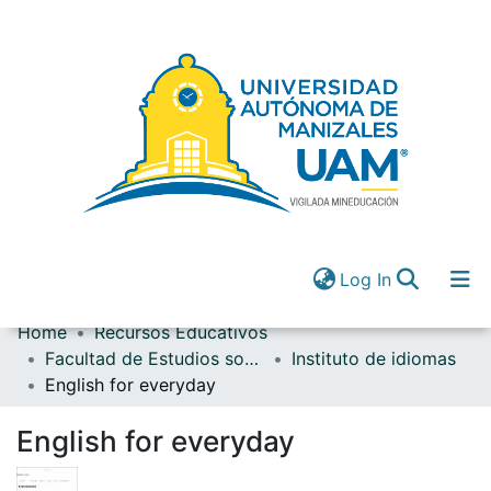
(current)
Log In
Home
Recursos Educativos
Communities & Collections
Facultad de Estudios sociales y empresariales
Instituto de idiomas
All of DSpace
English for everyday
(current)
Log In
English for everyday