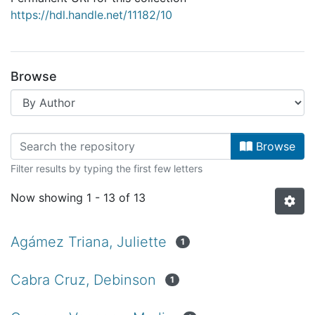
https://hdl.handle.net/11182/10
Browse
Browsing Apropiación Social del 
Browse
Filter results by typing the first few letters
Now showing
1 - 13 of 13
Agámez Triana, Juliette
1
Cabra Cruz, Debinson
1