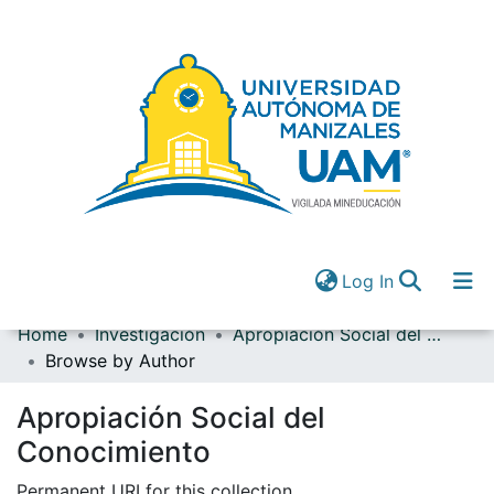
(current)
Log In
Home
Investigación
Apropiación Social del Conocimiento
Communities & Collections
Browse by Author
All of DSpace
(current)
Log In
Apropiación Social del
Conocimiento
Permanent URI for this collection