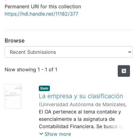
Permanent URI for this collection
https://hdl.handle.net/11182/377
Browse
Recent Submissions
Now showing
1 - 1 of 1
Item
La empresa y su clasificación
(
Universidad Autónoma de Manizales
,
2019
El OA pertenece al tema contable y
)
Carmona Grajales, Jairo
esencialmente a la asignatura de
Contabilidad Financiera. Se busca que
el estudiante interiorice la clasificación
Show more