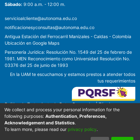
Sábado:
9:00 a.m. - 12:00 m.
servicioalcliente@autonoma.edu.co
notificacionesyconsultas@autonoma.edu.co
Antigua Estación del Ferrocarril Manizales - Caldas - Colombia
Ubicación en Google Maps
Personería Jurídica: Resolución No. 1549 del 25 de febrero de
1981. MEN Reconocimiento como Universidad Resolución No.
03376 del 25 de junio de 1993
En la UAM te escuchamos y estamos prestos a atender todos
tus requerimientos
Política de Tratamiento de Datos Personales
|
Términos y
We collect and process your personal information for the
condiciones de uso
|
Derechos Pecuniarios
|
Protocolos de
following purposes:
Authentication, Preferences,
bioseguridad
|
Transparencia de la Información
|
Autorización
Acknowledgement and Statistics
.
de uso de imagen
|
Autorización uso de imagen de menor de
To learn more, please read our
privacy policy
.
edad
|
Política Tratamiento de datos