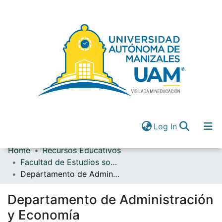
(current)
Log In
Home
Recursos Educativos
Communities & Collections
Facultad de Estudios sociales y empresariales
All of DSpace
Departamento de Administración y Economía
(current)
Log In
Departamento de Administración
y Economía