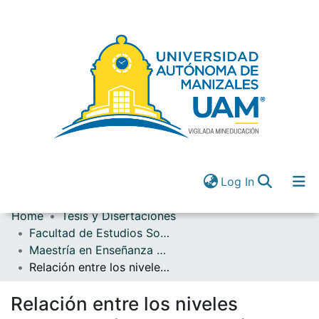
(current)
Log In
Home
Tesis y Disertaciones
Communities & Collections
Facultad de Estudios Sociales y Empresariales
All of DSpace
Maestría en Enseñanza de las Ciencias
(current)
Log In
Relación entre los niveles argumentativos y el cambio en los modelos explicativos sobre el concepto de nutrición humana en estudiantes de grado sexto
Relación entre los niveles