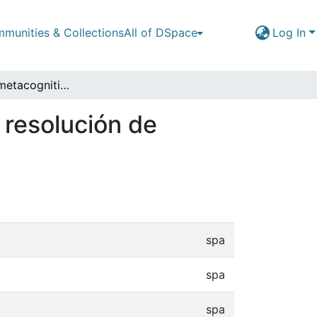
munities & Collections
All of DSpace
Log In
Estrategias metacognitivas de monitoreo para la resolución de problemas pragmáticos de traducción
 resolución de
spa
spa
spa