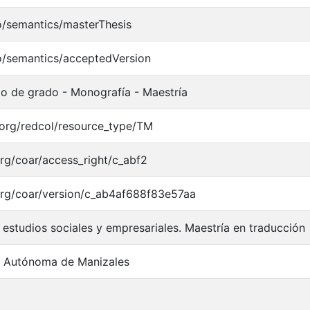
o/semantics/masterThesis
o/semantics/acceptedVersion
jo de grado - Monografía - Maestría
l.org/redcol/resource_type/TM
.org/coar/access_right/c_abf2
.org/coar/version/c_ab4af688f83e57aa
 estudios sociales y empresariales. Maestría en traducción
d Autónoma de Manizales