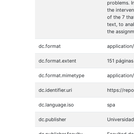
problems. I
the interve
of the 7 th
text, to an
the assignm
dc.format
application
dc.format.extent
151 páginas
dc.format.mimetype
application
dc.identifier.uri
https://rep
dc.language.iso
spa
dc.publisher
Universida