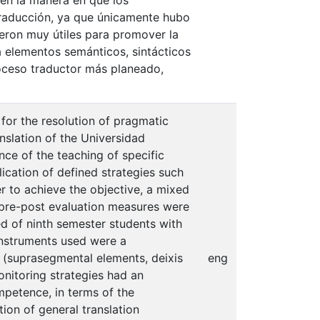
 en la manera en que los
traducción, ya que únicamente hubo
ueron muy útiles para promover la
a elementos semánticos, sintácticos
roceso traductor más planeado,
 for the resolution of pragmatic
anslation of the Universidad
ce of the teaching of specific
ication of defined strategies such
er to achieve the objective, a mixed
 pre-post evaluation measures were
d of ninth semester students with
 instruments used were a
s (suprasegmental elements, deixis
eng
nitoring strategies had an
mpetence, in terms of the
ion of general translation