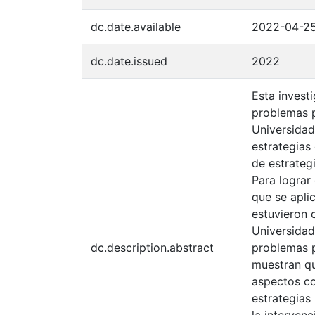
dc.date.available
2022-04-2
dc.date.issued
2022
Esta invest
problemas p
Universidad
estrategias
de estrateg
Para lograr
que se apli
estuvieron 
Universidad
dc.description.abstract
problemas p
muestran qu
aspectos co
estrategias