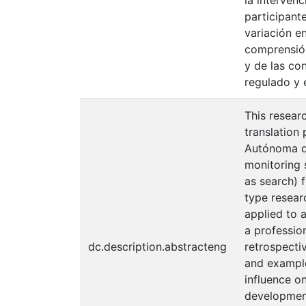
la interven
participant
variación e
comprensión
y de las co
regulado y 
This resear
translation 
Autónoma de
monitoring 
as search) 
type resear
applied to 
a profession
dc.description.abstracteng
retrospecti
and example
influence o
development