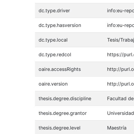
dc.type.driver
info:eu-rep
dc.type.hasversion
info:eu-rep
dc.type.local
Tesis/Traba
dc.type.redcol
https://pur
oaire.accessRights
http://purl
oaire.version
http://purl
thesis.degree.discipline
Facultad de
thesis.degree.grantor
Universida
thesis.degree.level
Maestría