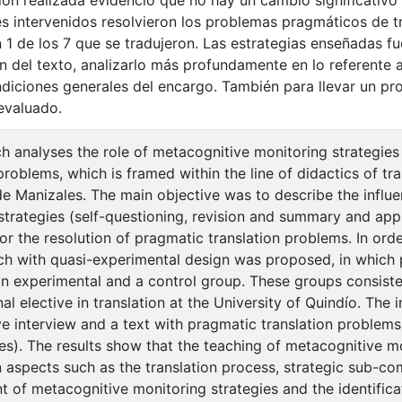
ción realizada evidenció que no hay un cambio significativo
es intervenidos resolvieron los problemas pragmáticos de 
n 1 de los 7 que se tradujeron. Las estrategias enseñadas f
 del texto, analizarlo más profundamente en lo referente 
ndiciones generales del encargo. También para llevar un p
evaluado.
ch analyses the role of metacognitive monitoring strategies
problems, which is framed within the line of didactics of tr
 Manizales. The main objective was to describe the influen
strategies (self-questioning, revision and summary and appl
for the resolution of pragmatic translation problems. In ord
ch with quasi-experimental design was proposed, in which
an experimental and a control group. These groups consiste
al elective in translation at the University of Quindío. The
ve interview and a text with pragmatic translation problem
s). The results show that the teaching of metacognitive mo
n aspects such as the translation process, strategic sub-co
 of metacognitive monitoring strategies and the identificat