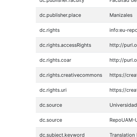
dc.publisher.faculty
Facultad de
dc.publisher.place
Manizales
dc.rights
info:eu-re
dc.rights.accessRights
http://purl
dc.rights.coar
http://purl
dc.rights.creativecommons
https://cre
dc.rights.uri
https://cre
dc.source
Universida
dc.source
RepoUAM-
dc.subject.keyword
Translation