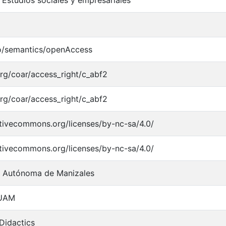
 Estudios sociales y empresariales
po/semantics/openAccess
.org/coar/access_right/c_abf2
.org/coar/access_right/c_abf2
ativecommons.org/licenses/by-nc-sa/4.0/
ativecommons.org/licenses/by-nc-sa/4.0/
d Autónoma de Manizales
UAM
 Didactics