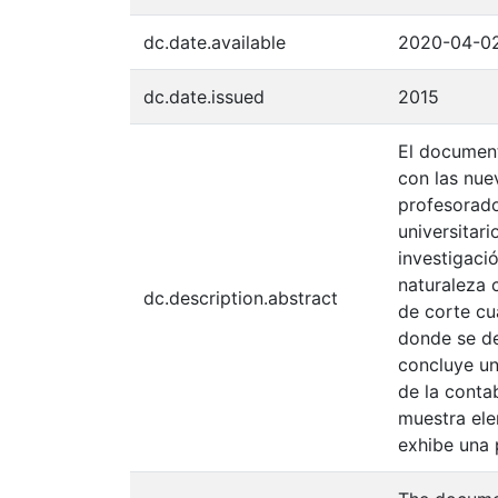
dc.date.available
2020-04-02
dc.date.issued
2015
El document
con las nue
profesorado
universitar
investigaci
naturaleza 
dc.description.abstract
de corte cu
donde se de
concluye un
de la conta
muestra ele
exhibe una 