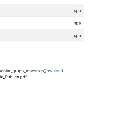
spa
spa
spa
scolar_grupo_maestros_
Download
ía_Publica.pdf