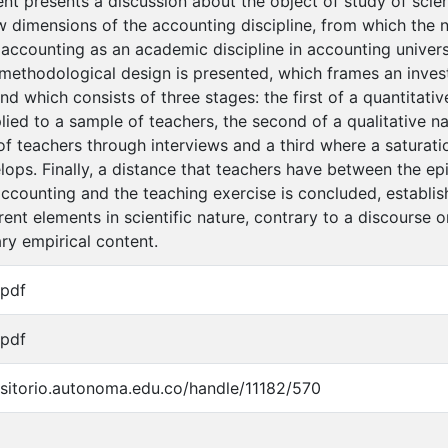
t presents a discussion about the object of study of scienc
w dimensions of the accounting discipline, from which the 
 accounting as an academic discipline in accounting univer
 methodological design is presented, which frames an invest
d which consists of three stages: the first of a quantitati
ied to a sample of teachers, the second of a qualitative na
f teachers through interviews and a third where a saturat
lops. Finally, a distance that teachers have between the ep
accounting and the teaching exercise is concluded, establish
ent elements in scientific nature, contrary to a discourse 
ary empirical content.
/pdf
/pdf
ositorio.autonoma.edu.co/handle/11182/570