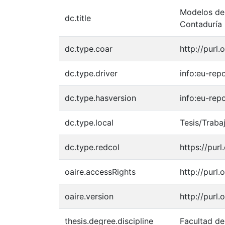
Modelos de 
dc.title
Contaduría 
dc.type.coar
http://purl
dc.type.driver
info:eu-rep
dc.type.hasversion
info:eu-rep
dc.type.local
Tesis/Traba
dc.type.redcol
https://pur
oaire.accessRights
http://purl
oaire.version
http://purl
thesis.degree.discipline
Facultad de