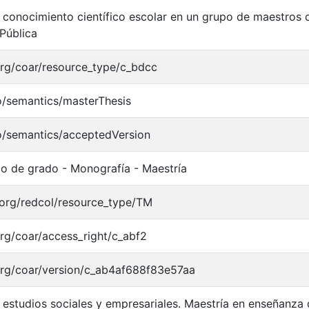
conocimiento científico escolar en un grupo de maestros 
Pública
.org/coar/resource_type/c_bdcc
o/semantics/masterThesis
o/semantics/acceptedVersion
jo de grado - Monografía - Maestría
l.org/redcol/resource_type/TM
.org/coar/access_right/c_abf2
.org/coar/version/c_ab4af688f83e57aa
 estudios sociales y empresariales. Maestría en enseñanza 