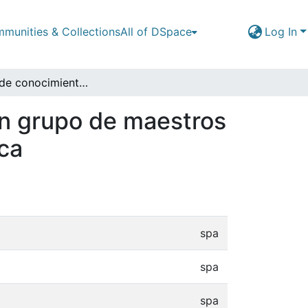
munities & Collections
All of DSpace
Log In
Modelos de conocimiento científico escolar en un grupo de maestros de Programas universitarios de Contaduría Pública
un grupo de maestros
ca
spa
spa
spa