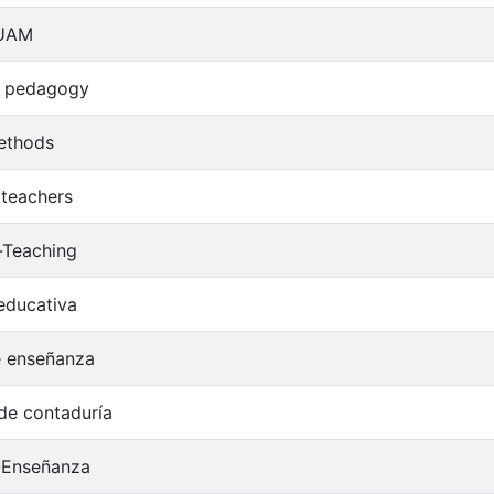
UAM
l pedagogy
ethods
 teachers
-Teaching
educativa
 enseñanza
de contaduría
-Enseñanza