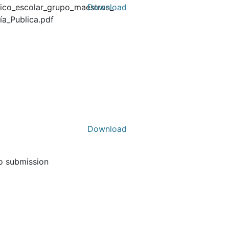
ico_escolar_grupo_maestros_
Download
ía_Publica.pdf
Download
to submission