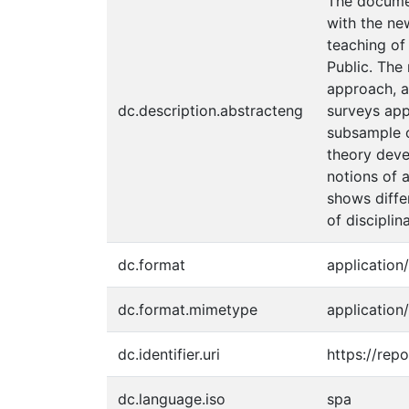
The documen
with the ne
teaching of
Public. The
approach, an
dc.description.abstracteng
surveys appl
subsample o
theory deve
notions of 
shows differ
of disciplin
dc.format
application
dc.format.mimetype
application
dc.identifier.uri
https://rep
dc.language.iso
spa