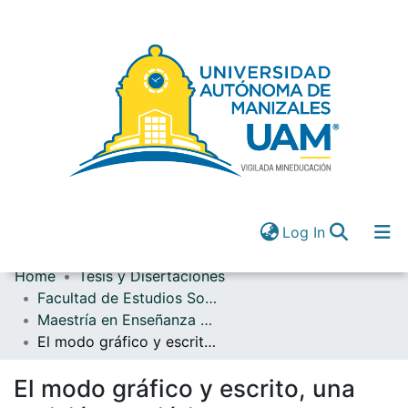
(current)
Log In
Home
Tesis y Disertaciones
Communities & Collections
Facultad de Estudios Sociales y Empresariales
All of DSpace
Maestría en Enseñanza de las Ciencias
(current)
Log In
El modo gráfico y escrito, una revisión semiótica de las narrativas en ciencias naturales
El modo gráfico y escrito, una