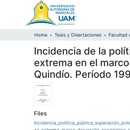
Home
Tesis y Disertaciones
Incidencia de la polí
extrema en el marco 
Quindío. Período 1
Files
Incidencia_política_pública_superación_pob
za_extrema_marco_desarrollo_económico_l