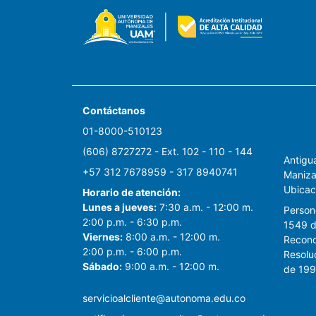
Contáctanos
01-8000-510123
(606) 8727272 - Ext. 102 - 110 - 144
Antigua
+57 312 7678959 - 317 8940741
Maniza
Ubicac
Horario de atención:
Lunes a jueves:
7:30 a.m. - 12:00 m.
Persone
2:00 p.m. - 6:30 p.m.
1549 d
Viernes:
8:00 a.m. - 12:00 m.
Recono
2:00 p.m. - 6:00 p.m.
Resolu
Sábado:
9:00 a.m. - 12:00 m.
de 19
servicioalcliente@autonoma.edu.co