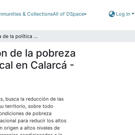
munities & Collections
All of DSpace
Log In
Incidencia de la política pública para la superación de la pobreza extrema en el marco del desarrollo económico local en Calarcá - Quindío. Período 1994-2014
ión de la pobreza
cal en Calarcá -
s, busca la reducción de las
u territorio, sobre todo
condiciones de pobreza
acional para reducir los altos
 origen a altos niveles de