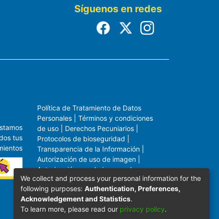
Síguenos en redes
Política de Tratamiento de Datos
Personales
|
Términos y condiciones
estamos
de uso
|
Derechos Pecuniarios
|
dos tus
Protocolos de bioseguridad
|
mientos
Transparencia de la Información
|
Autorización de uso de imagen
|
Autorización uso de imagen de menor
We collect and process your personal information for the
de edad
|
Política Tratamiento de
following purposes:
Authentication, Preferences,
datos
Acknowledgement and Statistics
.
To learn more, please read our
privacy policy
.