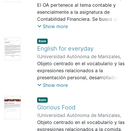
2019
El OA pertenece al tema contable y
)
Carmona Grajales, Jairo
esencialmente a la asignatura de
Contabilidad Financiera. Se busca que
el estudiante interiorice la clasificación
Show more
de las empresas de acuerdo a la
normatividad vigente.
Item
English for everyday
(
Universidad Autónoma de Manizales
,
2019
Objeto centrado en el vocabulario y las
)
Pérez Ríos, Susana Andrea
expresiones relacionados a la
presentación personal, desarrollados en
diferentes contextos comunicativos que
Show more
incluyen la familia, el lugar de trabajo y
las actividades que se realizan en el
Item
tiempo libre.
Glorious Food
(
Universidad Autónoma de Manizales
,
2019
Objeto centrado en el vocabulario y las
)
Villa Parra, Diana Carolina
expresiones relacionados a la comida,