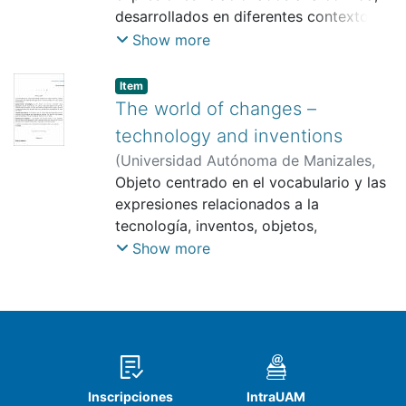
desarrollados en diferentes contextos
comunicativos que incluyen el mercado,
Show more
cocina, recetas y restaurantes.
Item
The world of changes –
technology and inventions
(
Universidad Autónoma de Manizales
,
2019
Objeto centrado en el vocabulario y las
)
Agudelo Ríos, Jorge Eduardo
expresiones relacionados a la
tecnología, inventos, objetos,
descubrimientos, historia y productos
Show more
icónicos en el mundo. This learning
object is focused on the vocabulary and
expressions related to technology,
invents, discoveries, mankind´s history
and iconic products that have been
relevant in the world.
Inscripciones
IntraUAM