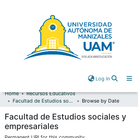
(current)
Log In
Home
Recursos Educativos
Communities & Collections
Facultad de Estudios sociales y empresariales
Browse by Date
All of DSpace
(current)
Log In
Facultad de Estudios sociales y
empresariales
Permanent URI for this community