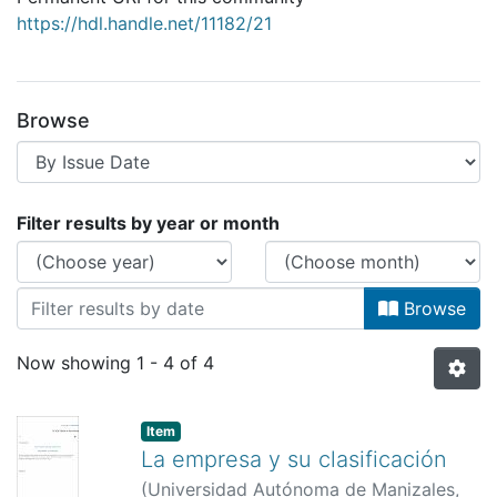
https://hdl.handle.net/11182/21
Browse
Browsing Facultad de Estudios soc
Filter results by year or month
Browse
Now showing
1 - 4 of 4
Item
La empresa y su clasificación
(
Universidad Autónoma de Manizales
,