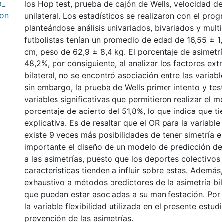
a_
los Hop test, prueba de cajón de Wells, velocidad de
con
unilateral. Los estadísticos se realizaron con el pr
planteándose análisis univariados, bivariados y mult
futbolistas tenían un promedio de edad de 16,55 ± 1,2
cm, peso de 62,9 ± 8,4 kg. El porcentaje de asimetrí
48,2%, por consiguiente, al analizar los factores ext
bilateral, no se encontró asociación entre las variabl
sin embargo, la prueba de Wells primer intento y tes
variables significativas que permitieron realizar el
porcentaje de acierto del 51,8%, lo que indica que 
explicativa. Es de resaltar que el OR para la variable
existe 9 veces más posibilidades de tener simetría 
importante el diseño de un modelo de predicción de
a las asimetrías, puesto que los deportes colectivos
características tienden a influir sobre estas. Ademá
exhaustivo a métodos predictores de la asimetría bila
que puedan estar asociadas a su manifestación. Por 
la variable flexibilidad utilizada en el presente estud
prevención de las asimetrías.