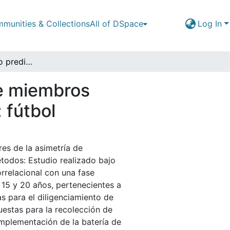
munities & Collections
All of DSpace
Log In
Factores de riesgo predictores de la asimetría de miembros inferiores en jugadores de deportes de conjunto: fútbol
de miembros
 fútbol
res de la asimetría de
todos: Estudio realizado bajo
orrelacional con una fase
 15 y 20 años, pertenecientes a
as para el diligenciamiento de
estas para la recolección de
mplementación de la batería de