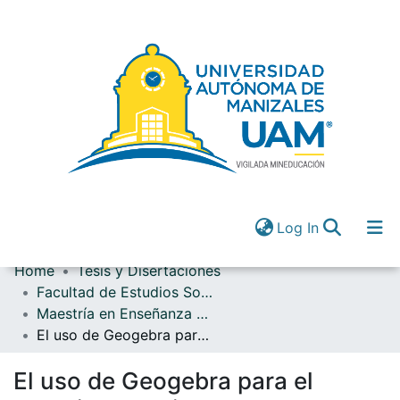
(current)
Log In
Home
Tesis y Disertaciones
Communities & Collections
Facultad de Estudios Sociales y Empresariales
All of DSpace
Maestría en Enseñanza de las Ciencias
(current)
Log In
El uso de Geogebra para el estudio de poliedros, como estrategia para potenciar los niveles de argumentación
El uso de Geogebra para el